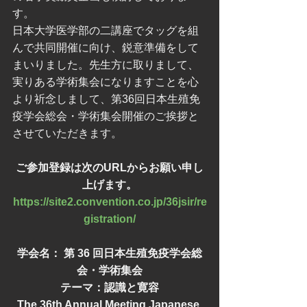
す。
日本大学医学部の二講座でタッグを組
んで共同開催に向け、鋭意準備をして
まいりました。先生方に取りまして、
実りある学術集会になりますことを心
より祈念しまして、第36回日本生殖免
疫学会総会・学術集会開催のご挨拶と
させていただきます。
ご参加登録は次のURLからお願い申し
上げます。
https://site2.convention.co.jp/36jsir/re
gistration/
学会名： 第 36 回日本生殖免疫学会総
会・学術集会
テーマ：認識と寛容
The 36th Annual Meeting Japanese 