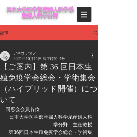
日本大学医学部産婦人科学系
産婦人科学分野
記事
全ての記事
アキコ アオノ
全ての記事
2021年10月11日
読了時間: 4分
【ご案内】第 36 回日本生
学会関連
殖免疫学会総会・学術集会
同窓会関連
（ハイブリッド開催）につ
お知らせ
いて
医局活動報告
同窓会会員各位
  日本大学医学部産婦人科学系産婦人科
学分野　主任教授
第36回日本生殖免疫学会総会・学術集