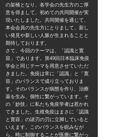
の架橋となり、各学会の先生方のご厚
意を得まして、初めての共同開催が実
現いたしました。共同開催を通じて、
本会会員の先生方にとりまして、新し
い発見や新しい人脈が生まれることと
期待しております。
さて、今回のテーマは、「認識と寛
容」であります。第49回日本臨床免疫
学会と同じテーマを用意させていただ
きました。免疫は常に「認識」と「寛
容」のバランスで成り立っておりま
す。そのバランスが病態を作り、治療
薬を生み、個性に繋がっています。そ
の「妙技」に私たち免疫学者は惹かれ
てきました。生殖免疫はまさに「認識
と寛容」の諸刃の刃に立脚していると
いえます。このバランスを睨みなが
ら、時に制御することが医療に繋がっ