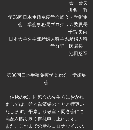
会　会長
川名 　敬
第36回日本生殖免疫学会総会・学術集
会　学会事務局プログラム委員長
千島 史尚
日本大学医学部産婦人科学系産婦人科
学分野　医局長　
池田悠至
第36回日本生殖免疫学会総会・学術集
会
　仲秋の候、同窓会の先生方におかれ
ましては、益々御清栄のことと拝察い
たします。平素より教室・同窓会にご
高配を賜り厚く御礼申し上げます。
また、これまでの新型コロナウイルス