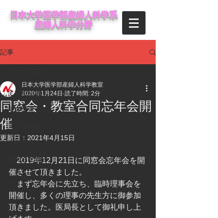
日本大学医学部産婦人科学系
産婦人科学分野
記事
全ての記事
日本大学医学部産婦人科学教室
全ての記事
2020年1月24日
読了時間: 2分
同窓会・教室合同忘年会開
学会関連
催
同窓会関連
更新日：
2021年4月15日
お知らせ
医局活動報告
　2019年12月21日に同窓会忘年会を開
催させて頂きました。
　まず忘年会に先立ち、臨時理事会を
開催し、多くの理事の先生方に御参加
頂きました。医局長として御礼申し上