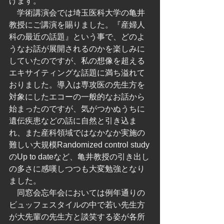
げます。
　学術講演会では埼玉医科大学の亀井
教授にご講演を賜りました。『産婦人
科の最近の話題』という事で、どのよ
うなお話が展開されるのかを楽しみに
していたのですが、私の想像を超える
エキサイティングな話題に満ち溢れて
おりました。導入は専攻医の先生方を
対象にしたエコーの一般的なお話から
始まったのですが、気がつかぬうちに
遺伝疾患などの話に自然と引き込ま
れ、また産科領域ではなかなか実施の
難しい大規模Randomized control study
のUp to dateなど、亀井教授の引き出し
の多さに感嘆しつつも大変勉強となり
ました。
　同窓会忘年会においては例年通りの
ビュッフェスタイルの中で若い先生方
が大先輩の先生方と談笑する姿が各所