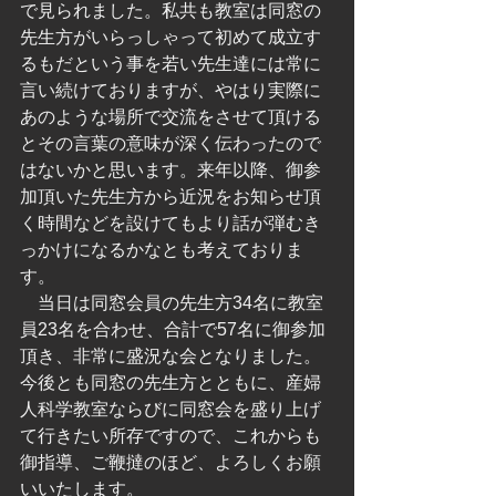
で見られました。私共も教室は同窓の
先生方がいらっしゃって初めて成立す
るもだという事を若い先生達には常に
言い続けておりますが、やはり実際に
あのような場所で交流をさせて頂ける
とその言葉の意味が深く伝わったので
はないかと思います。来年以降、御参
加頂いた先生方から近況をお知らせ頂
く時間などを設けてもより話が弾むき
っかけになるかなとも考えておりま
す。　
　当日は同窓会員の先生方34名に教室
員23名を合わせ、合計で57名に御参加
頂き、非常に盛況な会となりました。
今後とも同窓の先生方とともに、産婦
人科学教室ならびに同窓会を盛り上げ
て行きたい所存ですので、これからも
御指導、ご鞭撻のほど、よろしくお願
いいたします。