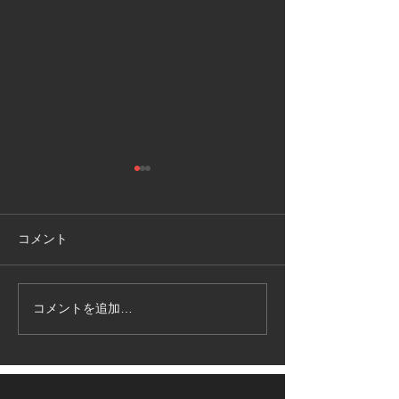
令和2年度 教
合同学術講演会
せ
令和2年度の日本
コメント
産婦人科学系産婦
野・同窓会合同忘
型コロナウィルス
コメントを追加…
9/28開催のご案内 第7回
止の観点から会食
区西北部桜門産婦人科研
し、講演会のみを
究会
て予定させて頂い
す。また、ご希望