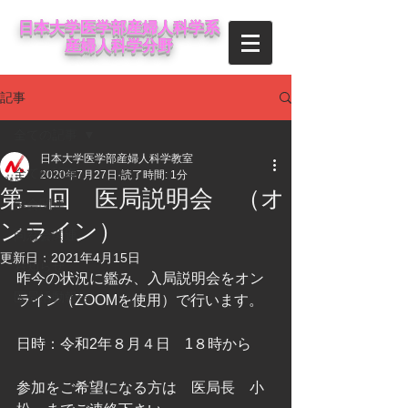
日本大学医学部産婦人科学系
産婦人科学分野
記事
全ての記事
日本大学医学部産婦人科学教室
全ての記事
2020年7月27日
読了時間: 1分
第二回 医局説明会 （オ
学会関連
ンライン）
同窓会関連
更新日：
2021年4月15日
お知らせ
昨今の状況に鑑み、入局説明会をオン
医局活動報告
ライン（ZOOMを使用）で行います。
日時：令和2年８月４日　1８時から
参加をご希望になる方は　医局長　小