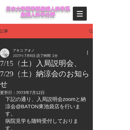
日本大学医学部産婦人科学系
産婦人科学分野
記事
全ての記事
アキコ アオノ
全ての記事
2023年7月6日
読了時間: 1分
7/15（土）入局説明会、
学会関連
7/29（土）納涼会のお知ら
同窓会関連
せ
お知らせ
更新日：
2023年7月12日
医局活動報告
下記の通り、入局説明会zoomと納
涼会@BATON東池袋店を行いま
す。
病院見学も随時受付しておりま
す。