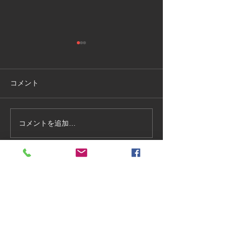
コメント
Congratulations 
コメントを追加…
川名教授が ScholarGPS
Congress Awa
のHPV領域においてトッ
プ0.5％にラインクインい
たしました