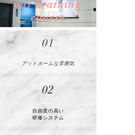
our training
course
01
アットホームな雰囲気
02
自由度の高い
研修システム