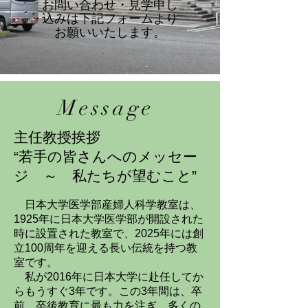
​お問い合わせ・見学申し
込みは下記フォームより
お願いいたします。
Message
主任教授挨拶
“若手の皆さんへのメッセー
ジ ～ 私たちが望むこと”
日本大学医学部産婦人科学教室は、
1925年に日本大学医学部が開設された
時に設置された教室で、2025年には創
立100周年を迎える長い伝統を持つ教
室です。
私が2016年に日本大学に赴任してか
らもうすぐ3年です。この3年間は、卒
前、卒後教育に最も力を注ぎ、多くの