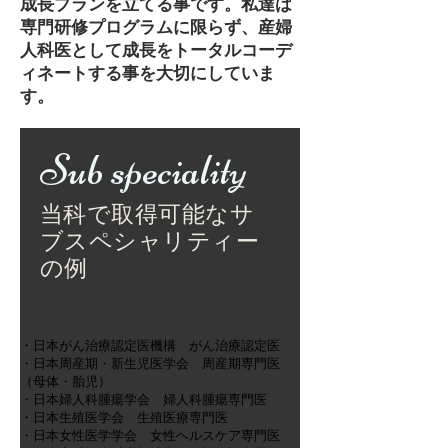
成長プランを立てる事です。私達は
専門研修プログラムに限らず、産婦
人科医として成長をトータルコーデ
ィネートする事を大切にしていま
す。
Sub speciality
当科で取得可能なサ
ブスペシャリティー
の例
・日本がん治療認定医機構 がん治療認定医
・日本周産期・新生児医学会 周産期専門医
（母体・胎児）
・日本婦人科腫瘍学会 婦人科腫瘍専門医
・日本生殖医学会 生殖医療専門医
・日本女性医学学会 女性ヘルスケア専門医