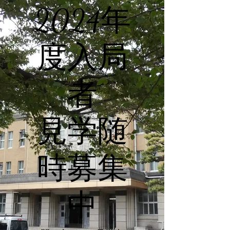
​2024年
度入局
者
​見学随
時募集
中